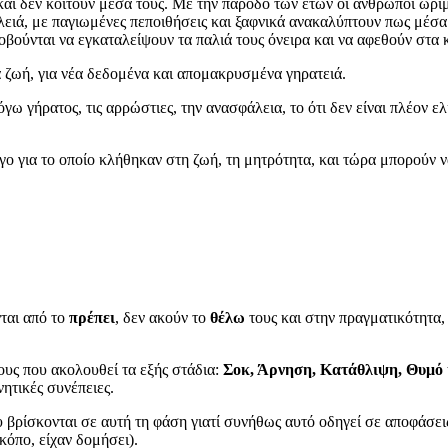
αι δεν κοιτούν μέσα τους. Με την πάροδο των ετών οι άνθρωποι ωριμά
λειά, με παγιωμένες πεποιθήσεις και ξαφνικά ανακαλύπτουν πως μέσ
φοβούνται να εγκαταλείψουν τα παλιά τους όνειρα και να αφεθούν στα 
ια ζωή, για νέα δεδομένα και απομακρυσμένα γηρατειά.
γω γήρατος, τις αρρώστιες, την ανασφάλεια, το ότι δεν είναι πλέον ε
ο για το οποίο κλήθηκαν στη ζωή, τη μητρότητα, και τώρα μπορούν ν
ται από το
πρέπει
, δεν ακούν το
θέλω
τους και στην πραγματικότητα,
ους που ακολουθεί τα εξής στάδια:
Σοκ, Άρνηση, Κατάθλιψη, Θυμό
νητικές συνέπειες.
 βρίσκονται σε αυτή τη φάση γιατί συνήθως αυτό οδηγεί σε αποφάσεις
κόπο, είχαν δομήσει).