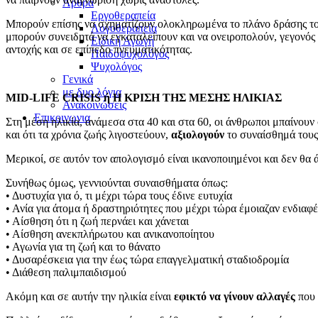
Άρθρα
Εργοθεραπεία
Μπορούν επίσης να σχηματίζουν ολοκληρωμένα το πλάνο δράσης τ
Λογοθεραπεία
μπορούν συνειδητά να εγκαταλείπουν και να ονειροπολούν, γεγονός 
Ειδική Αγωγή
αντοχής και σε επίπεδο πνευματικότητας.
Παιδοψυχολόγος
Ψυχολόγος
Γενικά
με δυο λόγια
MID-LIFE CRISIS ή Η ΚΡΙΣΗ ΤΗΣ ΜΕΣΗΣ ΗΛΙΚΙΑΣ
Ανακοινώσεις
Επικοινωνια
Στη μέση ηλικία, ανάμεσα στα 40 και στα 60, οι άνθρωποι μπαίνουν
και ότι τα χρόνια ζωής λιγοστεύουν,
αξιολογούν
το συναίσθημά τους,
Μερικοί, σε αυτόν τον απολογισμό είναι ικανοποιημένοι και δεν θα 
Συνήθως όμως, γεννιούνται συναισθήματα όπως:
• Δυστυχία για ό, τι μέχρι τώρα τους έδινε ευτυχία
• Ανία για άτομα ή δραστηριότητες που μέχρι τώρα έμοιαζαν ενδιαφ
• Αίσθηση ότι η ζωή περνάει και χάνεται
• Αίσθηση ανεκπλήρωτου και ανικανοποίητου
• Αγωνία για τη ζωή και το θάνατο
• Δυσαρέσκεια για την έως τώρα επαγγελματική σταδιοδρομία
• Διάθεση παλιμπαιδισμού
Ακόμη και σε αυτήν την ηλικία είναι
εφικτό να γίνουν αλλαγές
που 