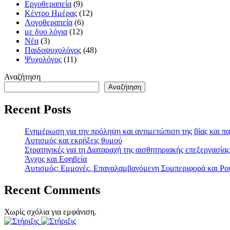
Εργοθεραπεία
(9)
Κέντρο Ημέρας
(12)
Λογοθεραπεία
(6)
με δυο λόγια
(12)
Νέα
(3)
Παιδοψυχολόγος
(48)
Ψυχολόγος
(11)
Αναζήτηση
Αναζήτηση
Recent Posts
Ενημέρωση για την πρόληψη και αντιμετώπιση της βίας και π
Αυτισμός και εκρήξεις θυμού
Στρατηγικές για τη Διαταραχή της αισθητηριακής επεξεργασίας
Άγχος και Εφηβεία
Αυτισμός: Εμμονές, Επαναλαμβανόμενη Συμπεριφορά και Ρου
Recent Comments
Χωρίς σχόλια για εμφάνιση.