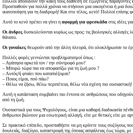
Πολλοί αποδίδουν την κακή τους διάθεση σε εξωγενείς παράγοντες κ
Προσπαθούν για πολλά χρόνια να στήσουν μια οικογένεια ή μια δου
ικανοποίηση για τη διαδρομή! Και στο τέλος, κενό! Πολλοί επίσης 
Αυτό το κενό πρέπει να γίνει η
αφορμή για φρεσκάδα
στις ιδέες γ
Οι άνδρες
δυσκολεύονται κυρίως ως προς: τις βιολογικές αλλαγές λό
θάνατο.
Οι γυναίκες
θεωρούν από την άλλη πλευρά, ότι ολοκλήρωσαν το έργ
Πολλές φορές γεννώνται προβληματισμοί όπως :
– Αγάπησα αρκετά τον / την σύντροφό μου?
– Μπορώ τώρα πια να αποφασίζω για τη ζωή μου ?
– Αυτός/ή φταίει που καταπιέζομαι?
– Ποιος είμαι, πού πάω?
– Θέλω να ζήσω, θέλω περιπέτεια, θέλω νέα σχέση πιο ουσιαστική!
Αυτή η κατάσταση συμβαίνει πιο έντονα σε ανθρώπους που οδηγούν
από τη ζωή.
Ουσιαστικά για τους Ψυχολόγους, είναι μια καθαρή διαδικασία πένθ
άνθρωποι βιώνουν μια εσωτερική αλλαγή, είτε με θετικές είτε με αρ
Σε πρακτικό επίπεδο, προσπαθήστε να μη κρίνετε τους συζύγους που
δουλειάς, διαζύγιο, καταστροφή της όποιας ασφάλειας έως τώρα, με 