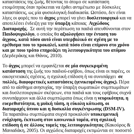
καταστάσεις της ζωής, θέτοντας το άτομο σε κατάσταση
ετοιμότητας όταν πρόκειται να έρθει αντιμέτωπο με δύσκολες
καταστάσεις, ως μία φυσιολογική διαδικασία. Ωστόσο, δεν είναι
λίγες οι φορές που το
άγχος
μπορεί να γίνει
δυσλειτουργικό
και να
αποτελέσει ένδειξη για την
ύπαρξη
κάποιας
Αγχώδους
Διαταραχής
. Σε αυτή την περίπτωση τα παιδιά απευθύνονται στον
Παιδοψυχολόγο
, ο οποίος θα
αξιολογήσει την ένταση του
άγχους, κατά πόσο αυτό είναι υπερβολικό σε σχέση με το
ερέθισμα που το προκαλεί, κατά πόσο είναι επίμονο στο χρόνο
και με ποιο τρόπο επηρεάζει τη λειτουργικότητα του ατόμου
(Δερδεράκης και Θάνος, 2010).
Το
άγχος
μπορεί να εμφανίζεται
σε μία συγκεκριμένη
κατάσταση
της ζωής του παιδιού-εφήβου, όπως είναι οι παρέες, οι
οικογενειακές σχέσεις, η σχολική επίδοση ή να συνυπάρχει
σε
πολλές, διαφορετικές καταστάσεις (γενικευμένος άγχος).
Πέρα
από το αίσθημα ανησυχίας, την ύπαρξη σωματικών συμπτωμάτων
και δυσλειτουργικών σκέψεων, στα παιδιά και τους εφήβους συχνά
συνυπάρχουν και άλλα συμπτώματα όπως είναι η
νευρικότητα, η
ευερεθιστότητα, η μυϊκή τάση, η εύκολη κόπωση, οι
διαταραχές ύπνου και η δυσκολία συγκέντρωσης (
DSM-
IV).
Τα παραπάνω συμπτώματα συχνά προκαλούν
υποκειμενική
ενόχληση, έκπτωση στον κοινωνικό τομέα, στη σχολική
επίδοση ή σε άλλους τομείς της λειτουργικότητας
(Κακούρος &
Μανιαδάκη, 2005). Οι αγχώδεις διαταραχές εκτιμώνται σε ποσοστό