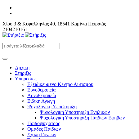
Χίου 3 & Κεφαλληνίας 49, 18541 Καμίνια Πειραιάς
2104210161
Αρχικη
Στηριξις
Υπηρεσιες
Εξειδικευμενο Κεντρο Αυτισμου
Εργοθεραπεία
Λογοθεραπεία
Ειδικη Αγωγη
Ψυχολογικη Υποστηριξη
Ψυχολογικη Υποστηριξη Ενηλικων
Ψυχολογικη Υποστηριξη Παιδιων Εφηβων
Παιδοψυχιατρος
Ομαδες Παιδιων
Σχολη Γονεων