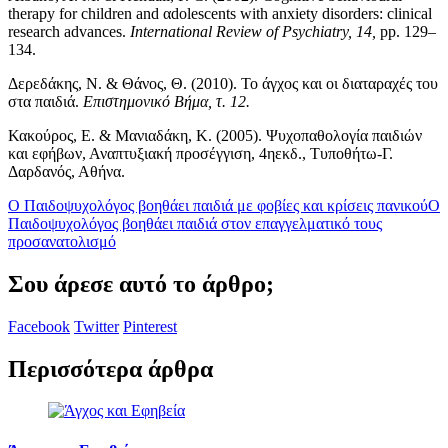
therapy for children and αdolescents with anxiety disorders: clinical
research advances.
International Review of Psychiatry, 14,
pp. 129–
134.
Δερεδάκης, Ν. & Θάνος, Θ. (2010). Το άγχος και οι διαταραχές του
στα παιδιά.
Eπιστημονικό Bήμα, τ. 12.
Κακούρος, Ε. & Μανιαδάκη, Κ. (2005). Ψυχοπαθολογία παιδιών
και εφήβων, Αναπτυξιακή προσέγγιση, 4ηεκδ., Τυποθήτω-Γ.
Δαρδανός, Αθήνα.
Ο Παιδοψυχολόγος βοηθάει παιδιά με φοβίες και κρίσεις πανικού
Ο
Παιδοψυχολόγος βοηθάει παιδιά στον επαγγελματικό τους
προσανατολισμό
Σου άρεσε αυτό το άρθρο;
Facebook
Twitter
Pinterest
Περισσότερα άρθρα