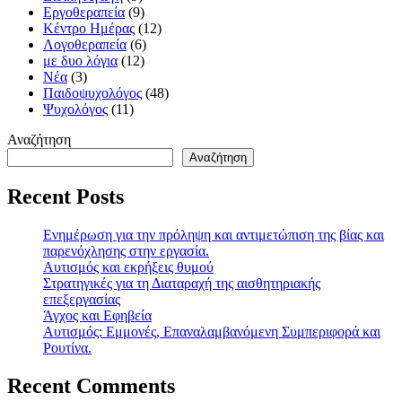
Εργοθεραπεία
(9)
Κέντρο Ημέρας
(12)
Λογοθεραπεία
(6)
με δυο λόγια
(12)
Νέα
(3)
Παιδοψυχολόγος
(48)
Ψυχολόγος
(11)
Αναζήτηση
Αναζήτηση
Recent Posts
Ενημέρωση για την πρόληψη και αντιμετώπιση της βίας και
παρενόχλησης στην εργασία.
Αυτισμός και εκρήξεις θυμού
Στρατηγικές για τη Διαταραχή της αισθητηριακής
επεξεργασίας
Άγχος και Εφηβεία
Αυτισμός: Εμμονές, Επαναλαμβανόμενη Συμπεριφορά και
Ρουτίνα.
Recent Comments