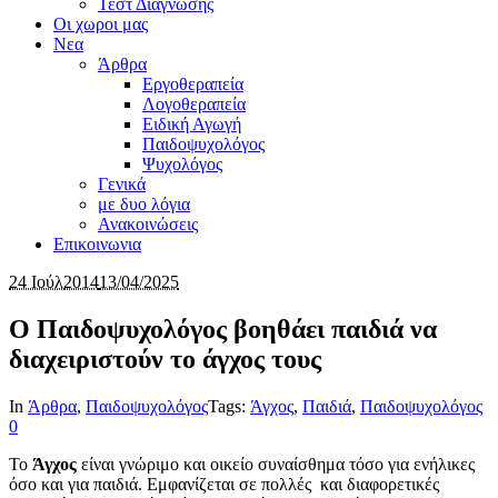
Τεστ Διαγνωσης
Οι χωροι μας
Νεα
Άρθρα
Εργοθεραπεία
Λογοθεραπεία
Ειδική Αγωγή
Παιδοψυχολόγος
Ψυχολόγος
Γενικά
με δυο λόγια
Ανακοινώσεις
Επικοινωνια
24 Ιούλ
2014
13/04/2025
Ο Παιδοψυχολόγος βοηθάει παιδιά να
διαχειριστούν το άγχος τους
In
Άρθρα
,
Παιδοψυχολόγος
Tags:
Άγχος
,
Παιδιά
,
Παιδοψυχολόγος
0
Το
Άγχος
είναι γνώριμο και οικείο συναίσθημα τόσο για ενήλικες
όσο και για παιδιά. Εμφανίζεται σε πολλές και διαφορετικές