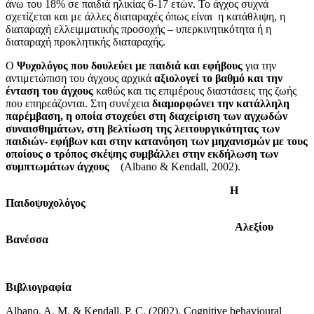
άνω του 18% σε παιδιά ηλικίας 6-17 ετών. Το άγχος συχνά
σχετίζεται και με άλλες διαταραχές όπως είναι η κατάθλιψη, η
διαταραχή ελλειμματικής προσοχής – υπερκινητικότητα ή η
διαταραχή προκλητικής διαταραχής.
Ο
Ψυχολόγος που δουλεύει με παιδιά και εφήβους
για την
αντιμετώπιση του άγχους αρχικά
αξιολογεί το βαθμό και την
ένταση του άγχους
καθώς και τις επιμέρους διαστάσεις της ζωής
που επηρεάζονται. Στη συνέχεια
διαμορφώνει την κατάλληλη
παρέμβαση, η οποία στοχεύει στη διαχείριση των αγχωδών
συναισθημάτων, στη βελτίωση της λειτουργικότητας των
παιδιών- εφήβων και στην κατανόηση των μηχανισμών με τους
οποίους ο τρόπος σκέψης συμβάλλει στην εκδήλωση των
συμπτωμάτων άγχους
(Albano & Kendall, 2002).
Η
Παιδοψυχολόγος
Αλεξίου
Βανέσσα
Βιβλιογραφία
Albano, A. M. & Kendall, P. C. (2002). Cognitive behavioural