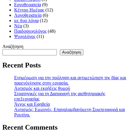
Εργοθεραπεία
(9)
Κέντρο Ημέρας
(12)
Λογοθεραπεία
(6)
με δυο λόγια
(12)
Νέα
(3)
Παιδοψυχολόγος
(48)
Ψυχολόγος
(11)
Αναζήτηση
Αναζήτηση
Recent Posts
Ενημέρωση για την πρόληψη και αντιμετώπιση της βίας και
παρενόχλησης στην εργασία.
Αυτισμός και εκρήξεις θυμού
Στρατηγικές για τη Διαταραχή της αισθητηριακής
επεξεργασίας
Άγχος και Εφηβεία
Αυτισμός: Εμμονές, Επαναλαμβανόμενη Συμπεριφορά και
Ρουτίνα.
Recent Comments