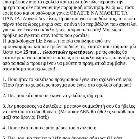
επιστρέφουν από το σχολείο και τα ρωτούν πώς πέρασαν την
ημέρα τους δεν παίρνουν την παραμικρή απάντηση. Κι όμως, τόσο
εσείς όσο και οι υπόλοιποι γονείς ΘΕΛΕΤΕ ΝΑ ΜΑΘΕΤΕ ΤΑ
ΠΑΝΤΑ! Λογικό δεν είναι; Πρόκειται για το παιδάκι σας, το οποίο
πέρνα τόσες ώρες μακριά σας, σε ένα νέο περιβάλλον που αποτελεί
για εκείνο έναν νέο κύκλο ζωής μακριά από εσάς! Μήπως το
πρόβλημα έγκειται στον τρόπο που ρωτάτε;
Η μαμά-blogger Liz Evans, η οποία απηύδησε από την
«μουγκαμάρα» και των τριών παιδιών της, έκατσε και ετοίμασε μία
λίστα των
25 πιο… ελκυστικών ερωτήσεων,
με τις οποίες θα
καταφέρετε να αποσπάσετε κάπως πιο ολοκληρωμένες απαντήσεις
από τα παιδιά προκειμένου να μάθετε τι πραγματικά συμβαίνει
στον κόσμο του σχολείου!
1. Ποιο ήταν το καλύτερο πράγμα που έγινε στο σχολείο σήμερα;
(Ποιο ήταν το χειρότερο πράγμα που έγινε στο σχολείο σήμερα;)
2. Πες μου κάτι που σε έκανε να γελάσεις σήμερα.
3. Αν μπορούσες να διαλέξεις, με ποιον συμμαθητή σου θα ήθελες
να κάθεσαι στο ίδιο θρανίο; (Με ποιον ΔΕΝ θα ήθελες να κάθεσαι
μαζί στο θρανίο; Γιατί;)
4. Ποιο είναι το πιο ωραίο μέρος του σχολείου;
5. Πες μου μία περίεργη λέξη που άκουσες σήμερα; (Ή κάτι