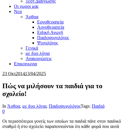
Τεστ Διαγνωσης
Οι χωροι μας
Νεα
Άρθρα
Εργοθεραπεία
Λογοθεραπεία
Ειδική Αγωγή
Παιδοψυχολόγος
Ψυχολόγος
Γενικά
με δυο λόγια
Ανακοινώσεις
Επικοινωνια
23 Οκτ
2014
13/04/2025
Πώς να μιλήσουν τα παιδιά για το
σχολείο!
In
Άρθρα
,
με δυο λόγια
,
Παιδοψυχολόγος
Tags:
Παιδιά
0
Οι περισσότεροι γονείς των οποίων τα παιδιά πάνε στον παιδικό
σταθμό ή στο σχολείο παραπονιούνται ότι κάθε φορά που αυτά