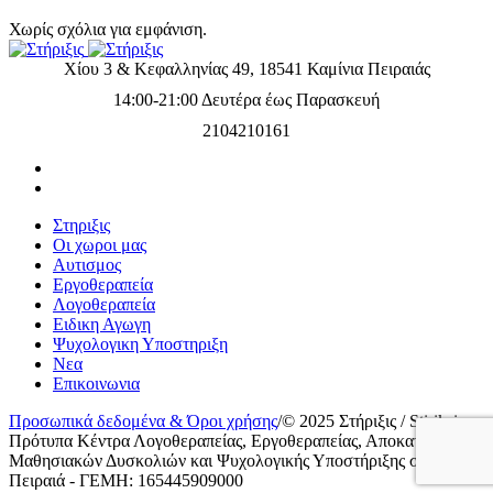
Χωρίς σχόλια για εμφάνιση.
Χίου 3 & Κεφαλληνίας 49, 18541 Καμίνια Πειραιάς
14:00-21:00 Δευτέρα έως Παρασκευή
2104210161
Στηριξις
Οι χωροι μας
Αυτισμος
Εργοθεραπεία
Λογοθεραπεία
Ειδικη Αγωγη
Ψυχολογικη Υποστηριξη
Νεα
Επικοινωνια
Προσωπικά δεδομένα & Όροι χρήσης
/
© 2025 Στήριξις / Stiriksis
Πρότυπα Κέντρα Λογοθεραπείας, Εργοθεραπείας, Αποκατάστασης
Μαθησιακών Δυσκολιών και Ψυχολογικής Υποστήριξης στον
Πειραιά - ΓΕΜΗ: 165445909000