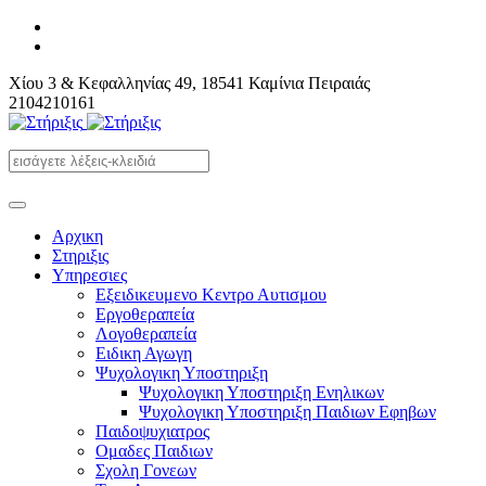
Χίου 3 & Κεφαλληνίας 49, 18541 Καμίνια Πειραιάς
2104210161
Αρχικη
Στηριξις
Υπηρεσιες
Εξειδικευμενο Κεντρο Αυτισμου
Εργοθεραπεία
Λογοθεραπεία
Ειδικη Αγωγη
Ψυχολογικη Υποστηριξη
Ψυχολογικη Υποστηριξη Ενηλικων
Ψυχολογικη Υποστηριξη Παιδιων Εφηβων
Παιδοψυχιατρος
Ομαδες Παιδιων
Σχολη Γονεων