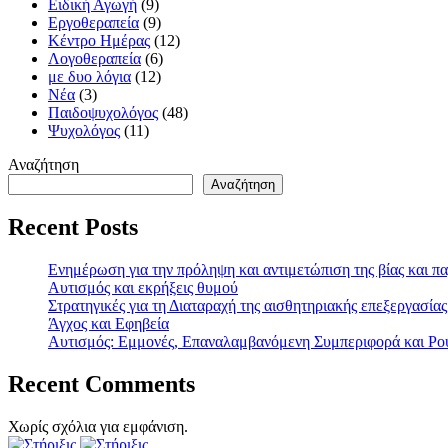
Ειδική Αγωγή
(9)
Εργοθεραπεία
(9)
Κέντρο Ημέρας
(12)
Λογοθεραπεία
(6)
με δυο λόγια
(12)
Νέα
(3)
Παιδοψυχολόγος
(48)
Ψυχολόγος
(11)
Αναζήτηση
Αναζήτηση
Recent Posts
Ενημέρωση για την πρόληψη και αντιμετώπιση της βίας και π
Αυτισμός και εκρήξεις θυμού
Στρατηγικές για τη Διαταραχή της αισθητηριακής επεξεργασίας
Άγχος και Εφηβεία
Αυτισμός: Εμμονές, Επαναλαμβανόμενη Συμπεριφορά και Ρου
Recent Comments
Χωρίς σχόλια για εμφάνιση.