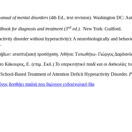
manual of mental disorders
(4th Ed., text revision).
Washington DC: Aut
rd
ndbook for diagnosis and treatment (3
ed.)
. New York: Guilford.
activity disorder without hyperactivity): A neurobiologically and behavior
.
φήβων: αναπτυξιακή προσέγγιση
. Αθήνα: Τυπωθήτω- Γιώργος Δαρδανός
το Κάκουρος, Ε. (επιμ. Εκδ.)
Το υπερκινητικό παιδί και οι δυσκολίες 
). School-Based Treatment of Attention Deficit Hyperactivity Disorder.
P
ος βοηθάει παιδιά που βιώνουν ενδοσχολική βία