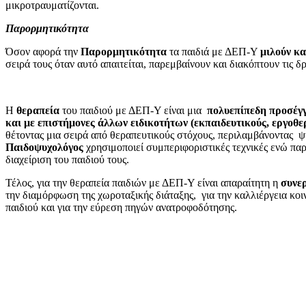
μικροτραυματίζονται.
Παρορμητικότητα
Όσον αφορά την
Παρορμητικότητα
τα παιδιά με ΔΕΠ-Υ
μιλούν κα
σειρά τους όταν αυτό απαιτείται, παρεμβαίνουν και διακόπτουν τις
Η
θεραπεία
του παιδιού με ΔΕΠ-Υ είναι μια
πολυεπίπεδη προσέγ
και με επιστήμονες άλλων ειδικοτήτων (εκπαιδευτικούς, εργοθε
θέτοντας μια σειρά από θεραπευτικούς στόχους, περιλαμβάνοντας ψυ
Παιδοψυχολόγος
χρησιμοποιεί συμπεριφοριστικές τεχνικές ενώ παρ
διαχείριση του παιδιού τους.
Τέλος, για την θεραπεία παιδιών με ΔΕΠ-Υ είναι απαραίτητη η
συνερ
την διαμόρφωση της χωροταξικής διάταξης, για την καλλιέργεια κο
παιδιού και για την εύρεση πηγών ανατροφοδότησης.