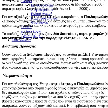
Άρθρα
παρατεταμένης συγκέντρωσης
(Κάκουρος & Μανιαδάκη, 2006).
Τ
Εργοθεραπεία
συμπεριφοράς (American Psychiatric Association, 2000) .
Λογοθεραπεία
Ειδική Αγωγή
Για την
αξιολόγηση
της ΔΕΠ-Υ
είναι απαραίτητος ο
Παιδοψυχολόγ
Παιδοψυχολόγος
λειτουργικότητάς του, την ηλικία έναρξης των συμπτωμάτων και το 
Ψυχολόγος
πρόκειται για παιδιά και κλίμακες αυτο-αναφοράς για τους εφήβους.
Γενικά
με δυο λόγια
Τα παιδιά με ΔΕΠ-Υ εμφανίζουν
δύο διαστάσεις συμπεριφορών (ε
Ανακοινώσεις
υπερκινητικότητα και την παρορμητικότητα
(DSM-IV).
Επικοινωνια
Διάσπαση Προσοχής
Όσον αφορά τη
Διάσπαση Προσοχής
τα παιδιά με ΔΕΠ-Υ αντιμετ
συγκεκριμένη δραστηριότητα απαιτεί υψηλή πνευματική προσπάθεια,
ολοκλήρωσή της και να αισθάνονται έντονη ανία και πλήξη (Μανιαδ
Δυσκολεύονται, επίσης, να ακολουθήσουν οδηγίες και να εκτελέσο
Υπερκινητικότητα
Για την αξιολόγηση της
Υπερκινητικότητας,
ο
Παιδοψυχολόγος
λ
χαρακτηρίζονται από συμπεριφορές όπως αεικινησία, αυξημένος ρυ
δεν δικαιολογούν κάτι τέτοιο. Στο σχολείο σηκώνονται από τη θέση 
εργάζονται, παίζουν με αντικείμενα που δεν σχετίζονται με την εργα
βαρετές καταστάσεις παρά σε αυτές που είναι περισσότερο διεγερτικ
σκαρφαλώνουν, να τρέχουν εδώ και εκεί. Η υπερβολική τους κινητικ