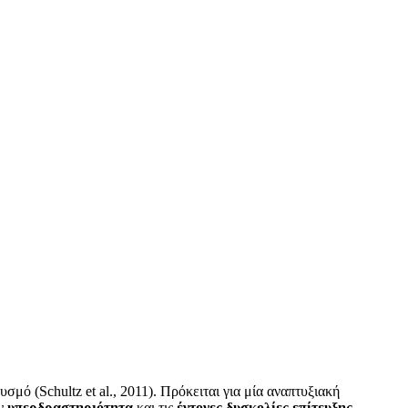
ό (Schultz et al., 2011). Πρόκειται για μία αναπτυξιακή
ην
υπερδραστηριότητα
και τις
έντονες δυσκολίες επίτευξης