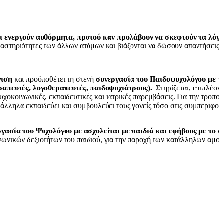
ι ενεργούν αυθόρμητα, προτού καν προλάβουν να σκεφτούν τα λόγι
 δραστηριότητες των άλλων ατόμων και βιάζονται να δώσουν απαντήσε
γιση
και προϋποθέτει τη στενή
συνεργασία του Παιδοψυχολόγου με 
ραπευτές, λογοθεραπευτές, παιδοψυχιάτρους).
Στηρίζεται, επιπλέο
χοκοινωνικές, εκπαιδευτικές και ιατρικές παρεμβάσεις. Για την τροπ
άλληλα εκπαιδεύει και συμβουλεύει τους γονείς τόσο στις συμπεριφορ
γασία του Ψυχολόγου με ασχολείται με παιδιά και εφήβους με το 
ινωνικών δεξιοτήτων του παιδιού, για την παροχή των κατάλληλων αμ