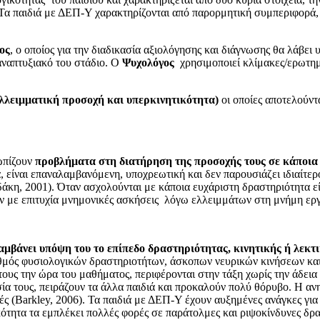
α παιδιά με ΔΕΠ-Υ χαρακτηρίζονται από παρορμητική συμπεριφορά, 
ος
, ο οποίος για την διαδικασία αξιολόγησης και διάγνωσης θα λάβει υ
αναπτυξιακό του στάδιο. Ο
Ψυχολόγος
χρησιμοποιεί κλίμακες/ερωτημα
λλειμματική προσοχή και υπερκινητικότητα)
οι οποίες αποτελούντ
ωπίζουν
προβλήματα στη διατήρηση της προσοχής τους σε κάποια
 είναι επαναλαμβανόμενη, υποχρεωτική και δεν παρουσιάζει ιδιαίτερ
άκη, 2001). Όταν ασχολούνται με κάποια ευχάριστη δραστηριότητα εί
υν με επιτυχία μνημονικές ασκήσεις λόγω ελλειμμάτων στη μνήμη ερ
αμβάνει υπόψη του το επίπεδο δραστηριότητας, κινητικής ή λεκτι
θμός φυσιολογικών δραστηριοτήτων, άσκοπων νευρικών κινήσεων και
τους την ώρα του μαθήματος, περιφέρονται στην τάξη χωρίς την άδεια
σία τους, πειράζουν τα άλλα παιδιά και προκαλούν πολύ θόρυβο. Η ανη
ές (Barkley, 2006). Τα παιδιά με ΔΕΠ-Υ έχουν αυξημένες ανάγκες για 
ότητα τα εμπλέκει πολλές φορές σε παράτολμες και ριψοκίνδυνες δρα