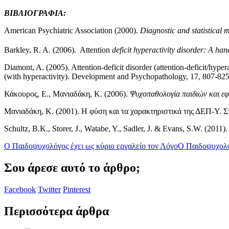
ΒΙΒΛΙΟΓΡΑΦΙΑ:
American Psychiatric Association (2000).
Diagnostic and statistical 
Barkley, R. A. (2006). Attention
deficit hyperactivity disorder: A ha
Diamont, A. (2005). Attention-deficit disorder (attention-deficit/hyper
(with hyperactivity). Development and Psychopathology, 17, 807-825
Κάκουρος, Ε., Μανιαδάκη, Κ. (2006).
Ψυχοπαθολογία παιδιών και ε
Μανιαδάκη, Κ. (2001). Η φύση και τα χαρακτηριστικά της ΔΕΠ-Υ. Σ
Schultz, B.K., Storer, J., Watabe, Y., Sadler, J. & Evans, S.W. (2011
Ο Παιδοψυχολόγος έχει ως κύριο εργαλείο τον Λόγο
Ο Παιδοψυχολόγ
Σου άρεσε αυτό το άρθρο;
Facebook
Twitter
Pinterest
Περισσότερα άρθρα