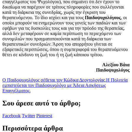
επαγγέλματος του Ψυχολόγου), που σημαίνει ότι δεν έχουν το
δικαίωμα να παρέχουν σε τρίτους πληροφορίες που συλλέγονται
κατά τη διάρκεια της συνεδρίας, χωρίς την έγκριση του
θεραπευόμενου. Το ίδιο ισχύει και για τους
Παιδοψυχολόγους
, οι
οποίοι μπορούν να ενημερώνουν τους γονείς των παιδιών και των
εφήβων για τις δυσκολίες τους και για την πρόοδο της θεραπείας,
αλλά δεν μεταφέρουν σε καμία περίπτωση το περιεχόμενο των
συνομιλιών που πραγματοποιούνται κατά τη διάρκεια των
θεραπευτικών συνεδριών. Άρση του απορρήτου γίνεται σε
εξαιρετικές περιπτώσεις, όπου η συμπεριφορά του θεραπευόμενου
θέτει σε κίνδυνο τη ζωή του ή τη ζωή κάποιου τρίτου.
Αλεξίου Βάια
Παιδοψυχολόγος
Ο Παιδοψυχολόγος σέβεται τον Κώδικα Δεοντολογίας.
Η Πολιτεία
εμπιστεύεται τον Παιδοψυχολόγο με Άδεια Ασκήσεως
Επαγγέλματος.
Σου άρεσε αυτό το άρθρο;
Facebook
Twitter
Pinterest
Περισσότερα άρθρα