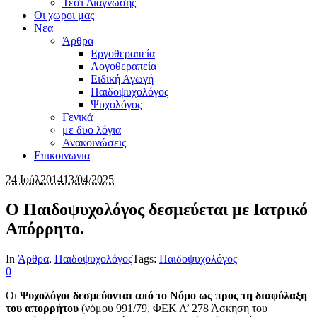
Τεστ Διαγνωσης
Οι χωροι μας
Νεα
Άρθρα
Εργοθεραπεία
Λογοθεραπεία
Ειδική Αγωγή
Παιδοψυχολόγος
Ψυχολόγος
Γενικά
με δυο λόγια
Ανακοινώσεις
Επικοινωνια
24 Ιούλ
2014
13/04/2025
Ο Παιδοψυχολόγος δεσμεύεται με Ιατρικό
Απόρρητο.
In
Άρθρα
,
Παιδοψυχολόγος
Tags:
Παιδοψυχολόγος
0
Οι
Ψυχολόγοι δεσμεύονται από το Νόμο ως προς τη διαφύλαξη
του απορρήτου
(νόμου 991/79, ΦΕΚ Α’ 278 Άσκηση του