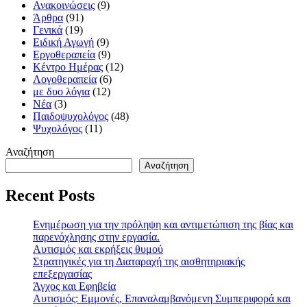
Ανακοινώσεις
(9)
Άρθρα
(91)
Γενικά
(19)
Ειδική Αγωγή
(9)
Εργοθεραπεία
(9)
Κέντρο Ημέρας
(12)
Λογοθεραπεία
(6)
με δυο λόγια
(12)
Νέα
(3)
Παιδοψυχολόγος
(48)
Ψυχολόγος
(11)
Αναζήτηση
Αναζήτηση
Recent Posts
Ενημέρωση για την πρόληψη και αντιμετώπιση της βίας και
παρενόχλησης στην εργασία.
Αυτισμός και εκρήξεις θυμού
Στρατηγικές για τη Διαταραχή της αισθητηριακής
επεξεργασίας
Άγχος και Εφηβεία
Αυτισμός: Εμμονές, Επαναλαμβανόμενη Συμπεριφορά και