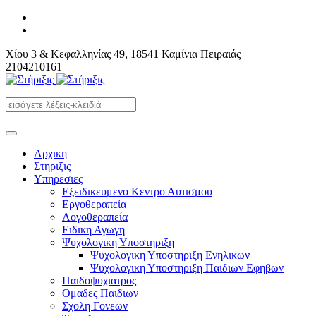
Χίου 3 & Κεφαλληνίας 49, 18541 Καμίνια Πειραιάς
2104210161
Αρχικη
Στηριξις
Υπηρεσιες
Εξειδικευμενο Κεντρο Αυτισμου
Εργοθεραπεία
Λογοθεραπεία
Ειδικη Αγωγη
Ψυχολογικη Υποστηριξη
Ψυχολογικη Υποστηριξη Ενηλικων
Ψυχολογικη Υποστηριξη Παιδιων Εφηβων
Παιδοψυχιατρος
Ομαδες Παιδιων
Σχολη Γονεων