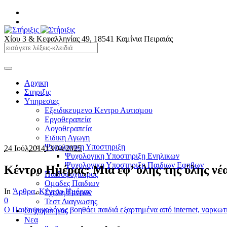
Χίου 3 & Κεφαλληνίας 49, 18541 Καμίνια Πειραιάς
2104210161
Αρχικη
Στηριξις
Υπηρεσιες
Εξειδικευμενο Κεντρο Αυτισμου
Εργοθεραπεία
Λογοθεραπεία
Ειδικη Αγωγη
Ψυχολογικη Υποστηριξη
24 Ιούλ
2014
13/04/2025
Ψυχολογικη Υποστηριξη Ενηλικων
Ψυχολογικη Υποστηριξη Παιδιων Εφηβων
Κέντρο Ημέρας: Μια εφ’ όλης της ύλης νέ
Παιδοψυχιατρος
Ομαδες Παιδιων
In
Άρθρα
,
Κέντρο Ημέρας
Σχολη Γονεων
0
Τεστ Διαγνωσης
Ο Παιδοψυχολόγος βοηθάει παιδιά εξαρτημένα από internet, ναρκωτικ
Οι χωροι μας
Νεα