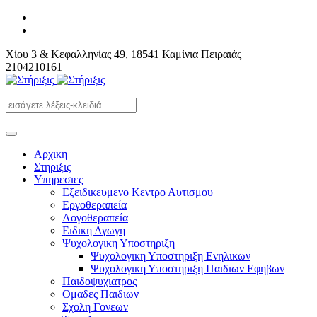
Χίου 3 & Κεφαλληνίας 49, 18541 Καμίνια Πειραιάς
2104210161
Αρχικη
Στηριξις
Υπηρεσιες
Εξειδικευμενο Κεντρο Αυτισμου
Εργοθεραπεία
Λογοθεραπεία
Ειδικη Αγωγη
Ψυχολογικη Υποστηριξη
Ψυχολογικη Υποστηριξη Ενηλικων
Ψυχολογικη Υποστηριξη Παιδιων Εφηβων
Παιδοψυχιατρος
Ομαδες Παιδιων
Σχολη Γονεων