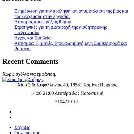
Ενημέρωση για την πρόληψη και αντιμετώπιση της βίας και
παρενόχλησης στην εργασία.
Αυτισμός και εκρήξεις θυμού
Στρατηγικές για τη Διαταραχή της αισθητηριακής
επεξεργασίας
Άγχος και Εφηβεία
Αυτισμός: Εμμονές, Επαναλαμβανόμενη Συμπεριφορά και
Ρουτίνα.
Recent Comments
Χωρίς σχόλια για εμφάνιση.
Χίου 3 & Κεφαλληνίας 49, 18541 Καμίνια Πειραιάς
14:00-21:00 Δευτέρα έως Παρασκευή
2104210161
Στηριξις
Οι χωροι μας