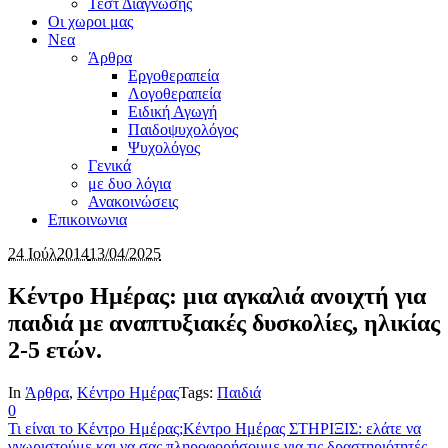
Τεστ Διαγνωσης
Οι χωροι μας
Νεα
Άρθρα
Εργοθεραπεία
Λογοθεραπεία
Ειδική Αγωγή
Παιδοψυχολόγος
Ψυχολόγος
Γενικά
με δυο λόγια
Ανακοινώσεις
Επικοινωνια
24 Ιούλ
2014
13/04/2025
Κέντρο Ημέρας: μια αγκαλιά ανοιχτή για
παιδιά με αναπτυξιακές δυσκολίες, ηλικίας
2-5 ετών.
In
Άρθρα
,
Κέντρο Ημέρας
Tags:
Παιδιά
0
Τι είναι το Κέντρο Ημέρας;
Κέντρο Ημέρας ΣΤΗΡΙΞΙΣ: ελάτε να
γνωριστούμε και να σας πληροφορήσουμε για τις δραστηριότητές